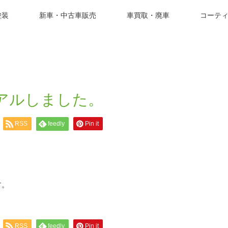
塗装
新車・中古車販売
車買取・廃車
コーテ
アルしました。
RSS
feedly
Pin it
す。
RSS
feedly
Pin it